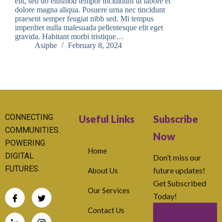
elit, sed do eiusmod tempor incididunt ut labore et
dolore magna aliqua. Posuere urna nec tincidunt
praesent semper feugiat nibh sed. Mi tempus
imperdiet nulla malesuada pellentesque elit eget
gravida. Habitant morbi tristique…
Asiphe
February 8, 2024
CONNECTING
Useful Links
Subscribe
COMMUNITIES.
Now
POWERING
Home
DIGITAL
Don’t miss our
FUTURES.
future updates!
About Us
Get Subscribed
Our Services
Today!
Contact Us